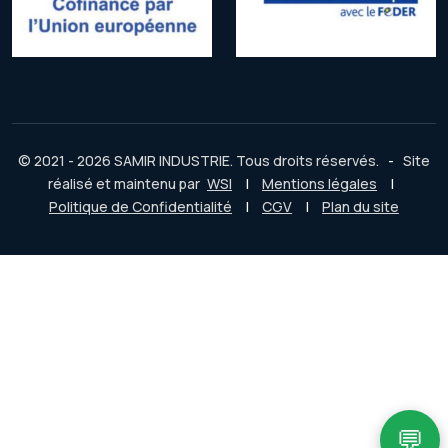
© 2021 - 2026 SAMIR INDUSTRIE. Tous droits réservés.
-
Site
réalisé et maintenu par
WSI
|
Mentions légales
|
Politique de Confidentialité
|
CGV
|
Plan du site
💬