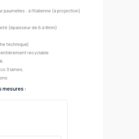
 paumelles : à l'italienne (à projection)
lleté (épaisseur de 6 à 8mm)
iche technique)
 entièrement recyclable
é,
aco 3 lames,
ions
s mesures :